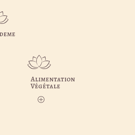
edeme
P
Alimentation
Végétale
P