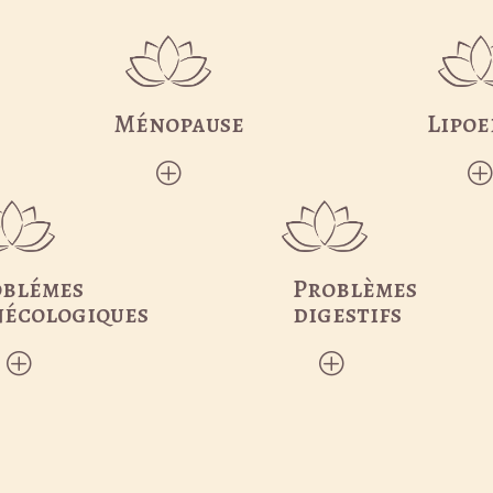
Ménopause
Lipo
P
oblémes
Problèmes
écologiques
digestifs
P
P