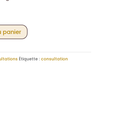
u panier
ltations
Étiquette :
consultation