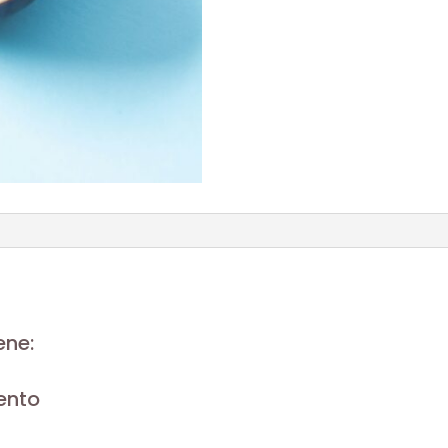
ene:
ento